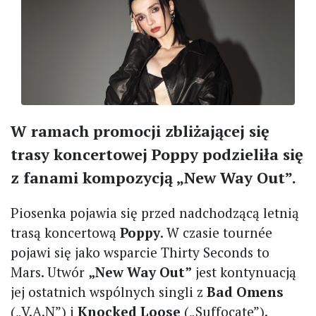
W ramach promocji zbliżającej się
trasy koncertowej Poppy podzieliła się
z fanami kompozycją „New Way Out”.
Piosenka pojawia się przed nadchodzącą letnią
trasą koncertową
Poppy
. W czasie tournée
pojawi się jako wsparcie Thirty Seconds to
Mars. Utwór
„New Way Out”
jest kontynuacją
jej ostatnich wspólnych singli z
Bad Omens
(„V.A.N”) i
Knocked Loose
(„Suffocate”).