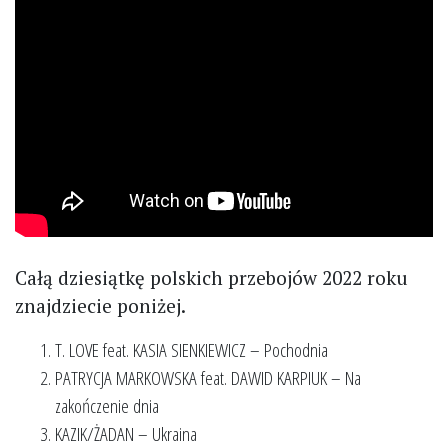
Całą dziesiątkę polskich przebojów 2022 roku
znajdziecie poniżej.
T. LOVE feat. KASIA SIENKIEWICZ – Pochodnia
PATRYCJA MARKOWSKA feat. DAWID KARPIUK – Na
zakończenie dnia
KAZIK/ŻADAN – Ukraina