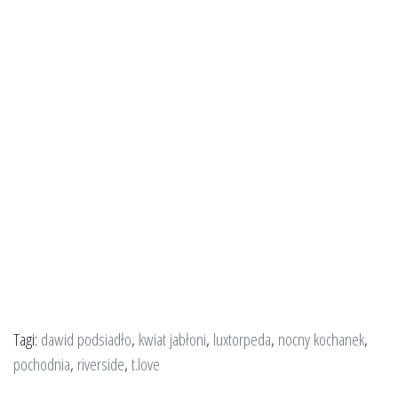
Tagi:
dawid podsiadło
,
kwiat jabłoni
,
luxtorpeda
,
nocny kochanek
,
pochodnia
,
riverside
,
t.love