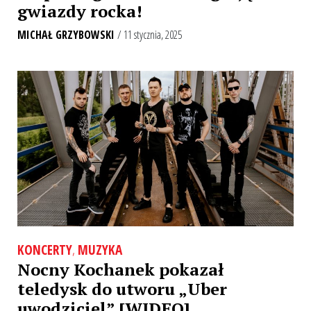
gwiazdy rocka!
MICHAŁ GRZYBOWSKI
/ 11 stycznia, 2025
KONCERTY
,
MUZYKA
Nocny Kochanek pokazał
teledysk do utworu „Uber
uwodziciel” [WIDEO]