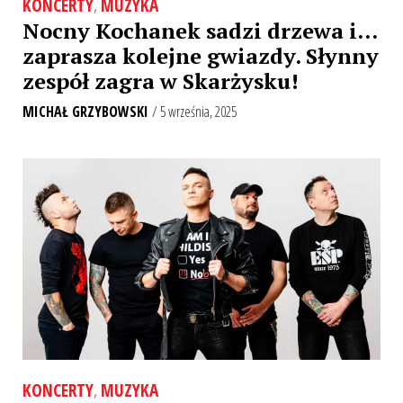
KONCERTY
,
MUZYKA
Nocny Kochanek sadzi drzewa i…
zaprasza kolejne gwiazdy. Słynny
zespół zagra w Skarżysku!
MICHAŁ GRZYBOWSKI
/ 5 września, 2025
KONCERTY
,
MUZYKA