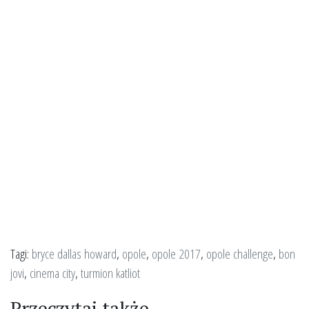
Tagi:
bryce dallas howard
,
opole
,
opole 2017
,
opole challenge
,
bon
jovi
,
cinema city
,
turmion katliot
Przeczytaj także