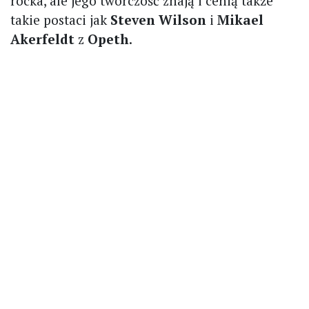
rocka, ale jego twórczość znają i cenią także
takie postaci jak
Steven Wilson
i
Mikael
Akerfeldt
z
Opeth
.