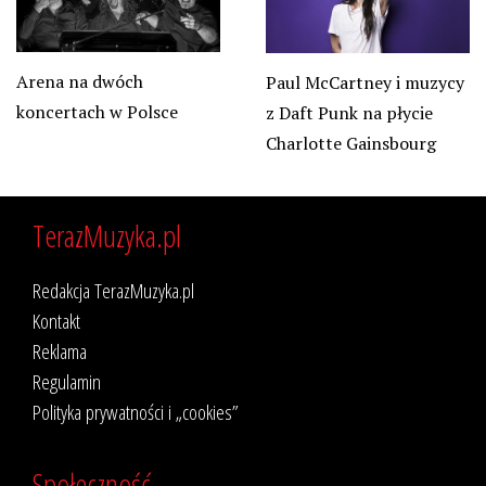
Arena na dwóch
Paul McCartney i muzycy
koncertach w Polsce
z Daft Punk na płycie
Charlotte Gainsbourg
TerazMuzyka.pl
Redakcja TerazMuzyka.pl
Kontakt
Reklama
Regulamin
Polityka prywatności i „cookies”
Społeczność