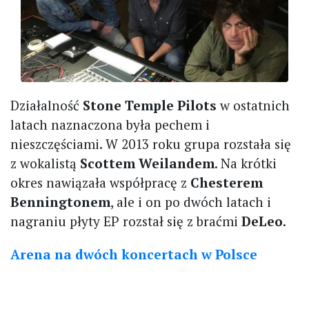
Działalność
Stone Temple Pilots
w ostatnich
latach naznaczona była pechem i
nieszczęściami. W 2013 roku grupa rozstała się
z wokalistą
Scottem Weilandem
. Na krótki
okres nawiązała współpracę z
Chesterem
Benningtonem
, ale i on po dwóch latach i
nagraniu płyty EP rozstał się z braćmi
DeLeo
.
Arena na dwóch koncertach w Polsce