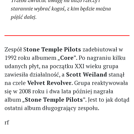
Trzeba zwracać uwagę na dużo rzeczy i
starannie wybrać kogoś, z kim będzie można
pójść dalej.
Zespół S
tone Temple Pilots
zadebiutował w
1992 roku albumem „
Core
”. Po nagraniu kilku
udanych płyt, na początku XXI wieku grupa
zawiesiła działalność, a
Scott Weiland
stanął
na czele
Velvet Revolver
. Grupa reaktywowała
się w 2008 roku i dwa lata później nagrała
album „
Stone Temple Pilots
”. Jest to jak dotąd
ostatni album długogrający zespołu.
rf