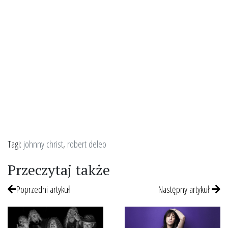
Tagi:
johnny christ
,
robert deleo
Przeczytaj także
Poprzedni artykuł
Następny artykuł