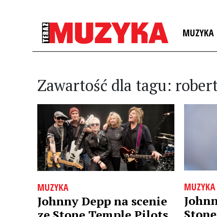
MUZYKA
Zawartość dla tagu: robert
MUZYKA
MUZYKA
Johnn
Johnny Depp na scenie
Stone
ze Stone Temple Pilots