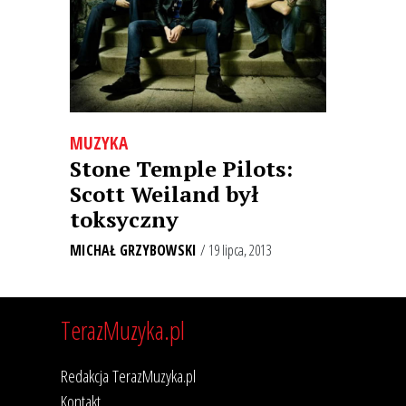
MUZYKA
Stone Temple Pilots:
Scott Weiland był
toksyczny
MICHAŁ GRZYBOWSKI
/ 19 lipca, 2013
TerazMuzyka.pl
Redakcja TerazMuzyka.pl
Kontakt