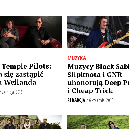
MUZYKA
 Temple Pilots:
Muzycy Black Sab
a się zastąpić
Slipknota i GNR
a Weilanda
uhonorują Deep P
i Cheap Trick
/ 24 maja, 2016
REDAKCJA
/ 6 kwietnia, 2016