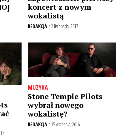
IO]
koncert z nowym
wokalistą
REDAKCJA
/ 2 listopada, 2017
MUZYKA
Stone Temple Pilots
ts
wybrał nowego
wać
wokalistę?
REDAKCJA
/ 15 września, 2016
017