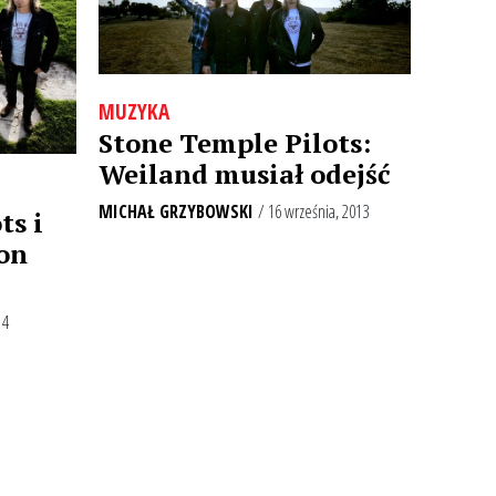
MUZYKA
Stone Temple Pilots:
Weiland musiał odejść
MICHAŁ GRZYBOWSKI
/ 16 września, 2013
ts i
on
14