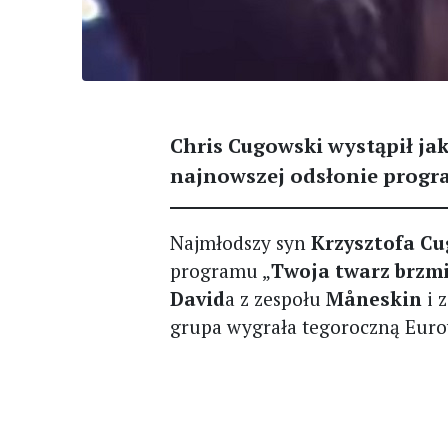
Chris Cugowski wystąpił j
najnowszej odsłonie progr
Najmłodszy syn
Krzysztofa C
programu „
Twoja twarz brzm
David
a z zespołu
Måneskin
i 
grupa wygrała tegoroczną Euro