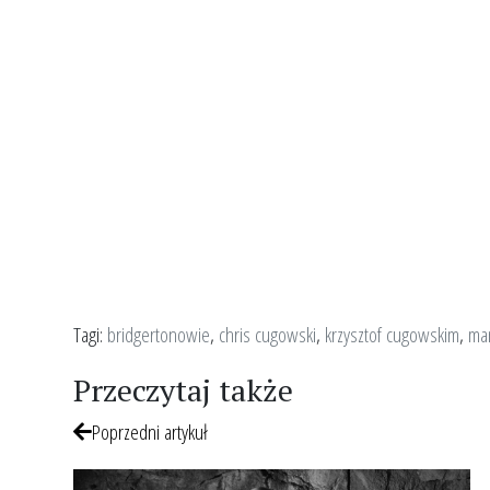
Tagi:
bridgertonowie
,
chris cugowski
,
krzysztof cugowskim
,
ma
Przeczytaj także
Poprzedni artykuł