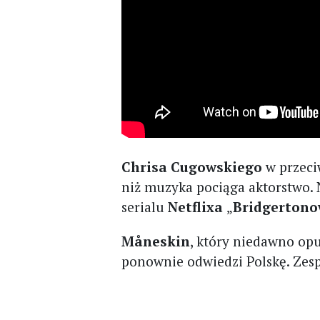
Chrisa Cugowskiego
w przeciw
niż muzyka pociąga aktorstwo.
serialu
Netflixa
„
Bridgertono
Måneskin
, który niedawno op
ponownie odwiedzi Polskę. Zesp