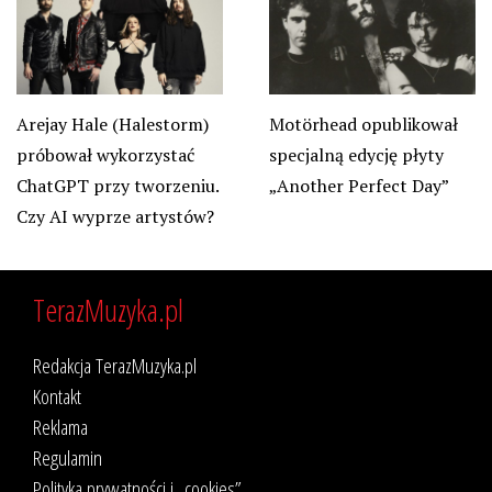
Arejay Hale (Halestorm)
Motörhead opublikował
próbował wykorzystać
specjalną edycję płyty
ChatGPT przy tworzeniu.
„Another Perfect Day”
Czy AI wyprze artystów?
TerazMuzyka.pl
Redakcja TerazMuzyka.pl
Kontakt
Reklama
Regulamin
Polityka prywatności i „cookies”