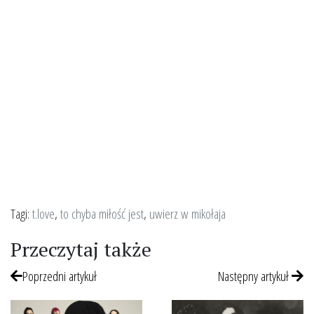
Tagi:
t.love
,
to chyba miłość jest
,
uwierz w mikołaja
Przeczytaj także
Poprzedni artykuł
Następny artykuł