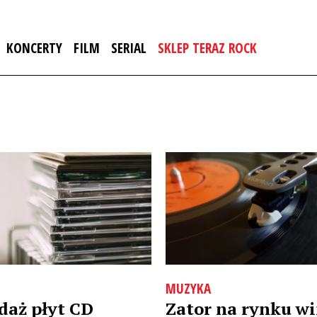
KONCERTY
FILM
SERIAL
SKLEP TERAZ ROCK
MUZYKA
daż płyt CD
Zator na rynku wi