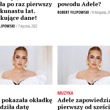
ła po raz pierwszy
powodu Adele?
lkunastu lat.
ROBERT FILIPOWSKI
/ 8 listopada, 2
kujące dane!
LIPOWSKI
/ 7 stycznia, 2022
MUZYKA
 pokazała okładkę
Adele zapowiedzi
adziła datę
pierwszy od sześci