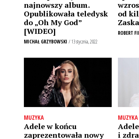
najnowszy album.
wzros
Opublikowała teledysk
od ki
do „Oh My God”
Zaska
[WIDEO]
ROBERT FI
MICHAŁ GRZYBOWSKI
/ 13 stycznia, 2022
MUZYKA
MUZYKA
Adele w końcu
Adele
zaprezentowała nowy
i zdr