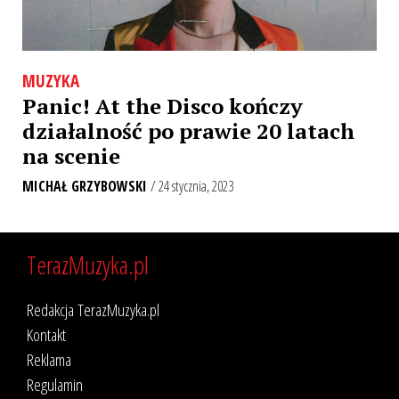
MUZYKA
Panic! At the Disco kończy
działalność po prawie 20 latach
na scenie
MICHAŁ GRZYBOWSKI
/ 24 stycznia, 2023
TerazMuzyka.pl
Redakcja TerazMuzyka.pl
Kontakt
Reklama
Regulamin