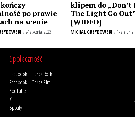
 kończy
klipem do „Don’t 
alność po prawie
The Light Go Out
tach na scenie
[WIDEO]
RZYBOWSKI
/ 24 stycznia, 2023
MICHAŁ GRZYBOWSKI
/ 17 sierpnia,
Społeczność
Facebook – Teraz Rock
Facebook – Teraz Film
YouTube
X
Spotify