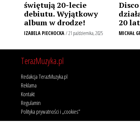
świętują 20-lecie
Disco
debiutu. Wyjątkowy
dział
album w drodze!
20 la
IZABELA PIECHOCKA
/ 21 października, 2025
MICHAŁ G
TerazMuzyka.pl
Redakcja TerazMuzyka.pl
Reklama
Kontakt
Regulamin
Polityka prywatności i „cookies”