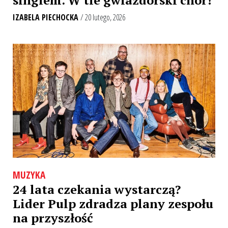
singlem. W tle gwiazdorski chór!
IZABELA PIECHOCKA
/ 20 lutego, 2026
MUZYKA
24 lata czekania wystarczą?
Lider Pulp zdradza plany zespołu
na przyszłość