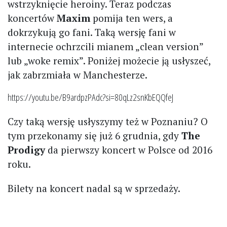
wstrzyknięcie heroiny. Teraz podczas
koncertów
Maxim
pomija ten wers, a
dokrzykują go fani. Taką wersję fani w
internecie ochrzcili mianem „clean version”
lub „woke remix”. Poniżej możecie ją usłyszeć,
jak zabrzmiała w Manchesterze.
https://youtu.be/B9ardpzPAdc?si=80qLz2snKbEQQfeJ
Czy taką wersję usłyszymy też w Poznaniu? O
tym przekonamy się już 6 grudnia, gdy
The
Prodigy
da pierwszy koncert w Polsce od 2016
roku.
Bilety na koncert nadal są w sprzedaży.