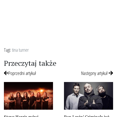
Tagi:
tina turner
Przeczytaj także
Poprzedni artykuł
Następny artykuł
Steve Harris mówi,
Fun Lovin’ Criminals już