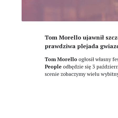
Tom Morello ujawnił szcz
prawdziwa plejada gwiaz
Tom Morello
ogłosił własny f
People
odbędzie się 3 paździe
scenie zobaczymy wielu wybitny