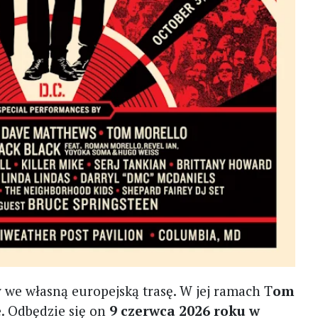
 we własną europejską trasę. W jej ramach T
om
e. Odbędzie się on
9 czerwca 2026 roku w