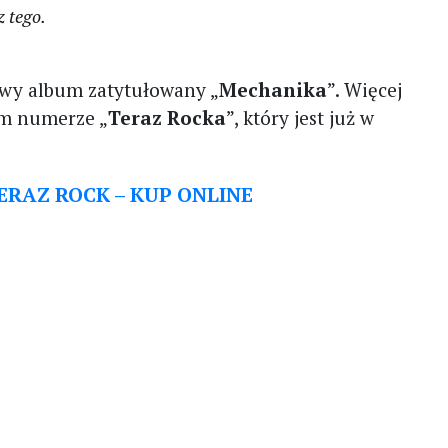
z tego.
wy album zatytułowany „
Mechanika
”. Więcej
m numerze „
Teraz Rocka
”, który jest już w
RAZ ROCK – KUP ONLINE