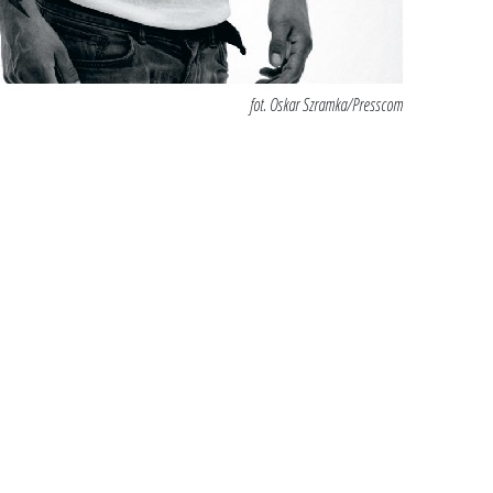
fot. Oskar Szramka/Presscom