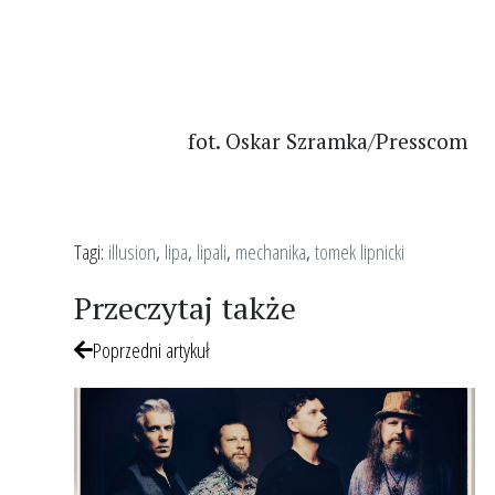
fot. Oskar Szramka/Presscom
Tagi:
illusion
,
lipa
,
lipali
,
mechanika
,
tomek lipnicki
Przeczytaj także
Poprzedni artykuł