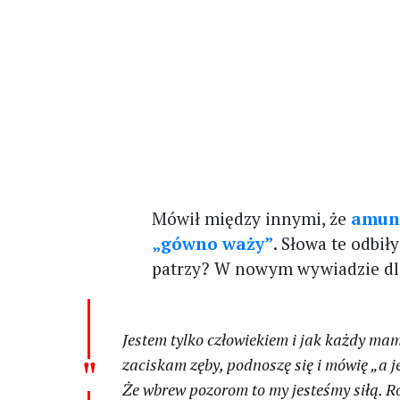
Mówił między innymi, że
amuni
„gówno waży”
. Słowa te odbił
patrzy? W nowym wywiadzie dl
Jestem tylko człowiekiem i jak każdy ma
zaciskam zęby, podnoszę się i mówię „a j
Że wbrew pozorom to my jesteśmy siłą. R