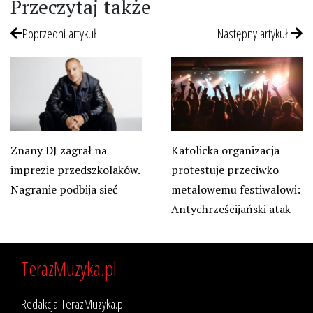
Przeczytaj także
Poprzedni artykuł
Następny artykuł
Znany DJ zagrał na
Katolicka organizacja
imprezie przedszkolaków.
protestuje przeciwko
Nagranie podbija sieć
metalowemu festiwalowi:
Antychrześcijański atak
TerazMuzyka.pl
Redakcja TerazMuzyka.pl