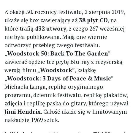
Z okazji 50. rocznicy festiwalu, 2 sierpnia 2019,
ukaże się box zawierający aż
38 płyt CD
, na
które trafią
432 utwory
, z czego 267 wcześniej
nie była publikowana. Mają one wiernie
odtworzyć przebieg całego festiwalu.
„
Woodstock 50: Back To The Garden
”
zawierać będzie też płytę Blu-ray z reżyserską
wersją filmu „
Woodstock
”, książkę
„
Woodstock: 3 Days of Peace & Music
”
Michaela Langa, replikę oryginalnego
programu, dziennik festiwalu, replikę plakatów,
zdjęcia i replikę paska do gitary, którego używał
Jimi Hendrix
. Całość ukaże się w limitowanym
nakładzie 1969 sztuk.