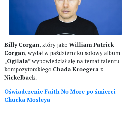
Billy Corgan
, który jako
William Patrick
Corgan
, wydał w październiku solowy album
„
Ogilala
” wypowiedział się na temat talentu
kompozytorskiego
Chada Kroegera
z
Nickelback
.
Oświadczenie Faith No More po śmierci
Chucka Mosleya