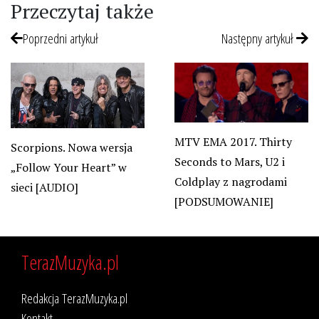
Przeczytaj także
Poprzedni artykuł
Następny artykuł
MTV EMA 2017. Thirty
Scorpions. Nowa wersja
Seconds to Mars, U2 i
„Follow Your Heart” w
Coldplay z nagrodami
sieci [AUDIO]
[PODSUMOWANIE]
TerazMuzyka.pl
Redakcja TerazMuzyka.pl
Kontakt