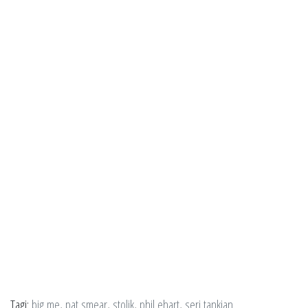
Tagi:
big me
,
pat smear
,
stolik
,
phil ehart
,
serj tankian