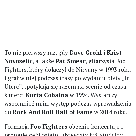
To nie pierwszy raz, gdy
Dave Grohl
i
Krist
Novoselic
, a także
Pat Smear
, gitarzysta Foo
Fighters, który dołączył do Nirvany w 1993 roku
i grał w niej podczas trasy po wydaniu płyty „In
Utero”, spotykają się razem na scenie od czasu
śmierci
Kurta Cobaina
w 1994. Wystarczy
wspomnieć m.in. występ podczas wprowadzenia
do
Rock And Roll Hall of Fame
w 2014 roku.
Formacja
Foo Fighters
obecnie koncertuje i
promuje swój ostatni, dziewiąty już, studyjny