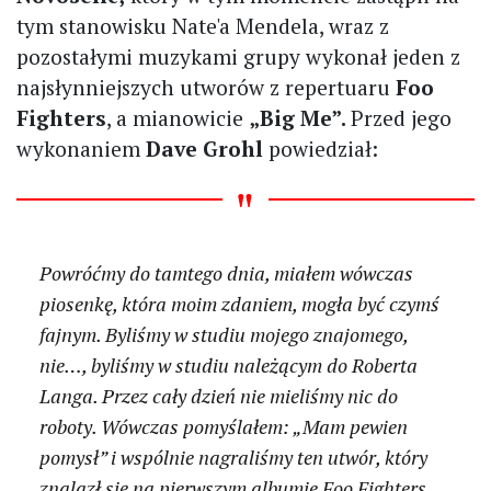
tym stanowisku Nate'a Mendela, wraz z
pozostałymi muzykami grupy wykonał jeden z
najsłynniejszych utworów z repertuaru
Foo
Fighters
, a mianowicie
„Big Me”.
Przed jego
wykonaniem
Dave Grohl
powiedział:
Powróćmy do tamtego dnia, miałem wówczas
piosenkę, która moim zdaniem, mogła być czymś
fajnym. Byliśmy w studiu mojego znajomego,
nie…, byliśmy w studiu należącym do Roberta
Langa. Przez cały dzień nie mieliśmy nic do
roboty. Wówczas pomyślałem: „Mam pewien
pomysł” i wspólnie nagraliśmy ten utwór, który
znalazł się na pierwszym albumie Foo Fighters.