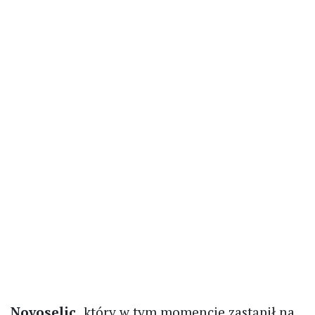
Novoselic,
który w tym momencie zastąpił na