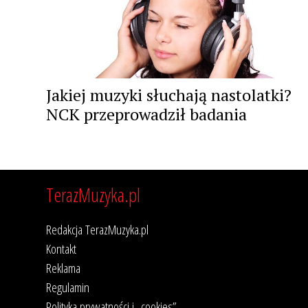
Jakiej muzyki słuchają nastolatki?
NCK przeprowadził badania
TerazMuzyka.pl
Redakcja TerazMuzyka.pl
Kontakt
Reklama
Regulamin
Polityka prywatności i „cookies”