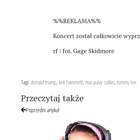
%%REKLAMA%%
Koncert został całkowicie wypr
rf | fot. Gage Skidmore
Tagi:
donald trump
,
kirk hammett
,
macaulay culkin
,
tommy lee
Przeczytaj także
Poprzedni artykuł