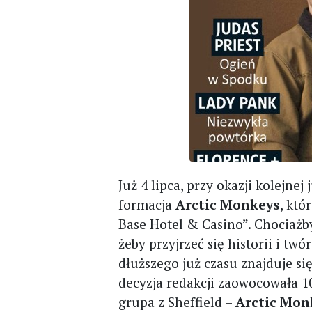
Już 4 lipca, przy okazji kolejnej
formacja
Arctic Monkeys
, kt
Base Hotel & Casino”. Chociaż
żeby przyjrzeć się historii i twó
dłuższego już czasu znajduje si
decyzja redakcji zaowocowała 1
grupa z Sheffield –
Arctic Mon