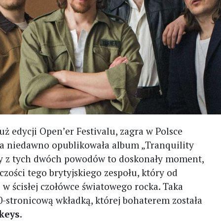
 już edycji Open’er Festivalu, zagra w Polsce
óra niedawno opublikowała album „Tranquility
by z tych dwóch powodów to doskonały moment,
rczości tego brytyjskiego zespołu, który od
ę w ścisłej czołówce światowego rocka. Taka
0-stronicową wkładką, której bohaterem została
keys
.