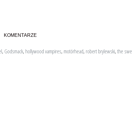
KOMENTARZE
l
,
Godsmack
,
hollywood vampires
,
motörhead
,
robert brylewski
,
the swe