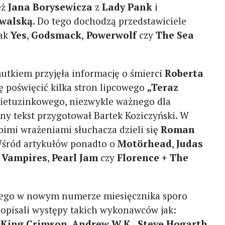
eż
Jana Borysewicza
z
Lady Pank
i
owalską
. Do tego dochodzą przedstawiciele
jak
Yes
,
Godsmack
,
Powerwolf
czy
The Sea
tkiem przyjęła informację o śmierci
Roberta
ę poświęcić kilka stron lipcowego
„Teraz
ietuzinkowego, niezwykle ważnego dla
ny tekst przygotował Bartek Koziczyński. W
oimi wrażeniami słuchacza dzieli się
Roman
Wśród artykułów ponadto o
Motörhead
,
Judas
 Vampires
,
Pearl Jam
czy
Florence + The
latego w nowym numerze miesięcznika sporo
ę i opisali występy takich wykonawców jak:
,
King Crimson
,
Andrew W.K.
,
Steve Hogarth