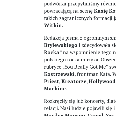
podwórka przepytaliśmy równi
powracającą na scenę
Kasię K
takich zagranicznych formacji 
Within
.
Redakcja pisma z ogromnym smu
Brylewskiego
i zdecydowała si
Rocka”
na wspomnienie tego n
polskiego rocka muzyka. Obszer
rubryce „You Really Got Me”
sw
Kostrzewski
, frontman Kata. 
Priest
,
Kreatorze
,
Hollywood
Machine
.
Rozkręciły się już koncerty, d
relacji. Nasi ludzie pojawili si
Marilyn Manson
,
Camel
,
Yes