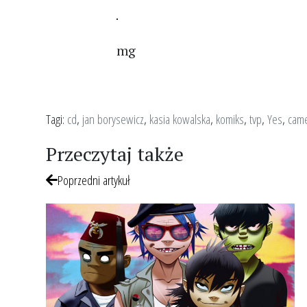
mg
Tagi:
cd
,
jan borysewicz
,
kasia kowalska
,
komiks
,
tvp
,
Yes
,
came
Przeczytaj także
Poprzedni artykuł