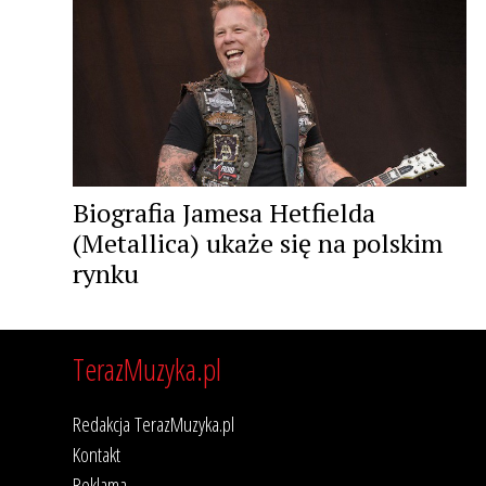
Biografia Jamesa Hetfielda
(Metallica) ukaże się na polskim
rynku
TerazMuzyka.pl
Redakcja TerazMuzyka.pl
Kontakt
Reklama