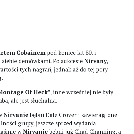
urtem Cobainem
pod koniec lat 80. i
z siebie demówkami. Po sukcesie
Nirvany
,
artości tych nagrań, jednak aż do tej pory
ą.
Montage Of Heck
”, inne wcześniej nie były
ba, ale jest słuchalna.
 w
Nirvanie
bębni Dale Crover i zawierają one
alności grupy, jeszcze sprzed wydania
 taśmie w
Nirvanie
bębni już Chad Channing, a