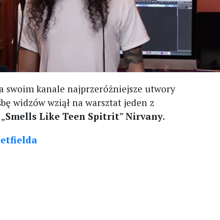
na swoim kanale najprzeróżniejsze utwory
śbę widzów wziął na warsztat jeden z
 „
Smells Like Teen Spitrit
”
Nirvany
.
etfielda