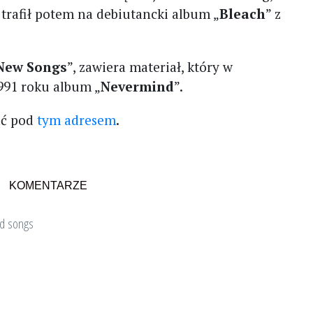
zł trafił potem na debiutancki album „
Bleach
” z
New Songs
”, zawiera materiał, który w
1991 roku album „
Nevermind
”.
ać pod
tym adresem
.
KOMENTARZE
d songs