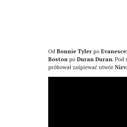
Od
Bonnie Tyler
po
Evanesce
Boston
po
Duran Duran
. Pod
próbował zaśpiewać utwór
Nir