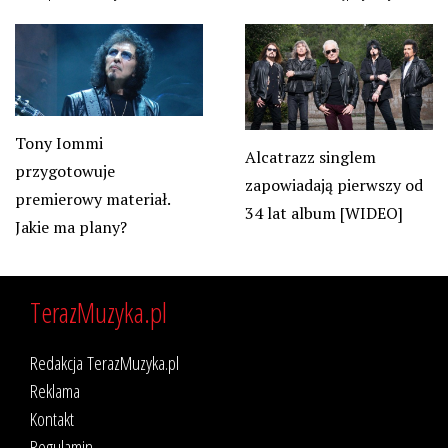
Tony Iommi
Alcatrazz singlem
przygotowuje
zapowiadają pierwszy od
premierowy materiał.
34 lat album [WIDEO]
Jakie ma plany?
TerazMuzyka.pl
Redakcja TerazMuzyka.pl
Reklama
Kontakt
Regulamin