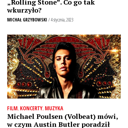
„Rolling Stone”. Co go tak
wkurzyło?
MICHAŁ GRZYBOWSKI
/ 4 stycznia, 2023
FILM
,
KONCERTY
,
MUZYKA
Michael Poulsen (Volbeat) mówi,
w czym Austin Butler poradził