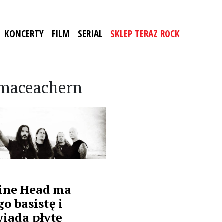
KONCERTY
FILM
SERIAL
SKLEP TERAZ ROCK
d maceachern
ine Head ma
o basistę i
iada płytę