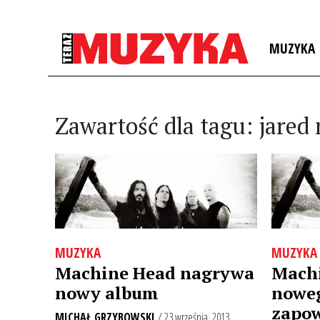
MUZYKA
Zawartość dla tagu: jare
MUZYKA
MUZYKA
Machine Head nagrywa
Mach
nowy album
noweg
zapow
MICHAŁ GRZYBOWSKI
/ 23 września, 2013