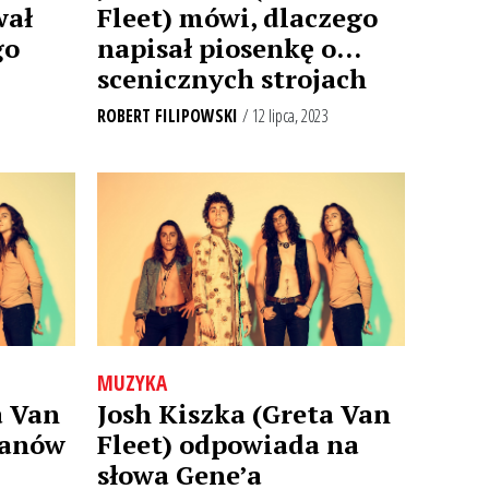
wał
Fleet) mówi, dlaczego
go
napisał piosenkę o…
scenicznych strojach
ROBERT FILIPOWSKI
/ 12 lipca, 2023
MUZYKA
a Van
Josh Kiszka (Greta Van
 fanów
Fleet) odpowiada na
słowa Gene’a