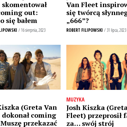
) skomentował
Van Fleet inspiro
coming out:
się twórcą słynne
o się bałem
„666”?
LIPOWSKI
/ 16 sierpnia, 2023
ROBERT FILIPOWSKI
/ 31 lipca, 2023
MUZYKA
Kiszka (Greta Van
Josh Kiszka (Gret
) dokonał coming
Fleet) przeprosił
 Muszę przekazać
za… swój strój