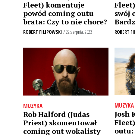
Fleet) komentuje
Fleet
powód coming outu
swój 
brata: Czy to nie chore?
Bardz
ROBERT FILIPOWSKI
/ 22 sierpnia, 2023
ROBERT FI
MUZYKA
MUZYKA
Josh 
Rob Halford (Judas
Fleet
Priest) skomentował
outu:
coming out wokalisty