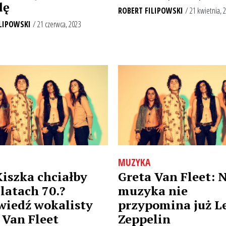
dę
ROBERT FILIPOWSKI
/ 21 kwietnia, 
LIPOWSKI
/ 21 czerwca, 2023
MUZYKA
Kiszka chciałby
Greta Van Fleet: 
 latach 70.?
muzyka nie
iedź wokalisty
przypomina już L
 Van Fleet
Zeppelin