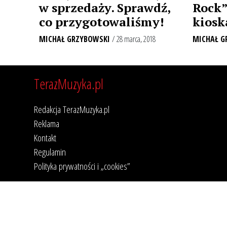
w sprzedaży. Sprawdź,
Rock”
co przygotowaliśmy!
kios
MICHAŁ GRZYBOWSKI
/ 28 marca, 2018
MICHAŁ G
TerazMuzyka.pl
Redakcja TerazMuzyka.pl
Reklama
Kontakt
Regulamin
Polityka prywatności i „cookies”