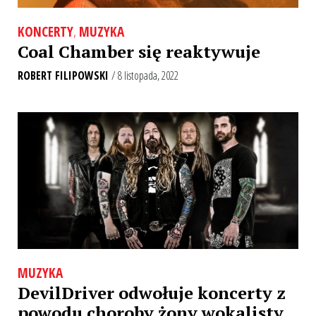
KONCERTY
,
MUZYKA
Coal Chamber się reaktywuje
ROBERT FILIPOWSKI
/ 8 listopada, 2022
MUZYKA
DevilDriver odwołuje koncerty z
powodu choroby żony wokalisty