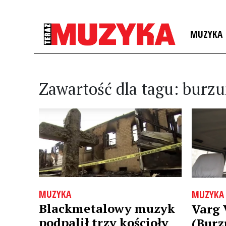
MUZYKA
Zawartość dla tagu: burz
MUZYKA
MUZYKA
Blackmetalowy muzyk
Varg 
podpalił trzy kościoły
(Burz