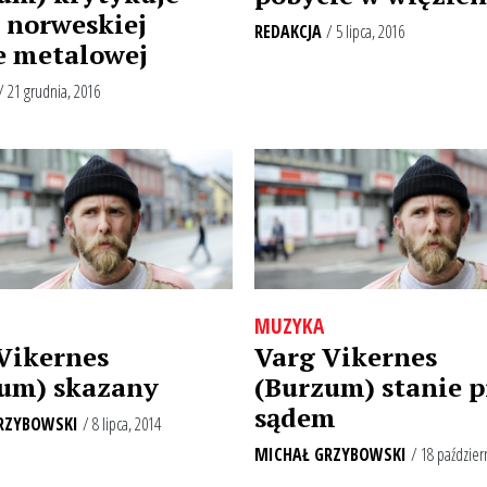
o norweskiej
REDAKCJA
/ 5 lipca, 2016
e metalowej
/ 21 grudnia, 2016
MUZYKA
Vikernes
Varg Vikernes
um) skazany
(Burzum) stanie p
sądem
RZYBOWSKI
/ 8 lipca, 2014
MICHAŁ GRZYBOWSKI
/ 18 paździer