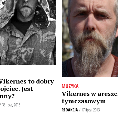
Vikernes to dobry
MUZYKA
ojciec. Jest
Vikernes w areszc
nny?
tymczasowym
/ 18 lipca, 2013
REDAKCJA
/ 17 lipca, 2013