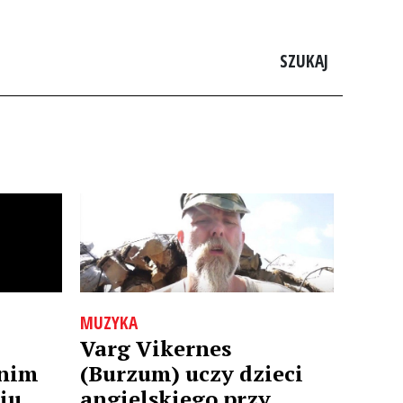
SZUKAJ
MUZYKA
Varg Vikernes
tnim
(Burzum) uczy dzieci
iu
angielskiego przy