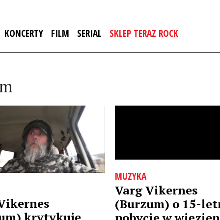
KONCERTY
FILM
SERIAL
SKLEP TERAZ ROCK
um
MUZYKA
Varg Vikernes
Vikernes
(Burzum) o 15-le
um) krytykuje
pobycie w więzien