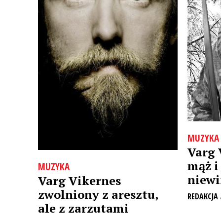
MUZYKA
Varg 
mąż i 
MUZYKA
niewi
Varg Vikernes
zwolniony z aresztu,
REDAKCJA
ale z zarzutami