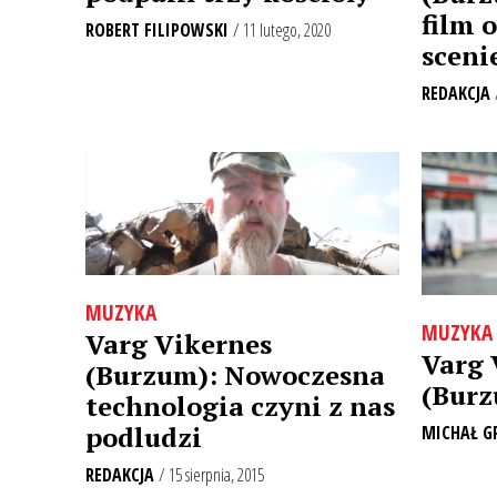
film 
ROBERT FILIPOWSKI
/ 11 lutego, 2020
sceni
REDAKCJA
MUZYKA
MUZYKA
Varg Vikernes
Varg 
(Burzum): Nowoczesna
(Burz
technologia czyni z nas
podludzi
MICHAŁ G
REDAKCJA
/ 15 sierpnia, 2015