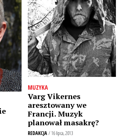
MUZYKA
Varg Vikernes
aresztowany we
ie
Francji. Muzyk
planował masakrę?
REDAKCJA
/ 16 lipca, 2013